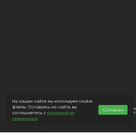
На нашем сайте мы используем cookie
© Интернет магазин laminat-kronopol.ru 2015-2026
файлы. Оставаясь на сайте, вы
Информация, представленная на страницах данного сайта, носит исключит
Согласен
соглашаетесь с
политикой их
и 437 Гражданского Кодекса РФ. Заранее просим извинить за возможные н
заявленного в описании или в иллюстрациях.
применения
.