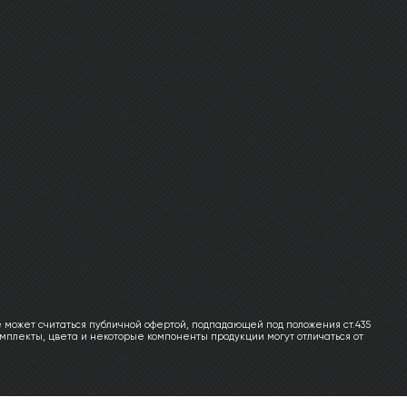
 может считаться публичной офертой, подпадающей под положения ст.435
мплекты, цвета и некоторые компоненты продукции могут отличаться от