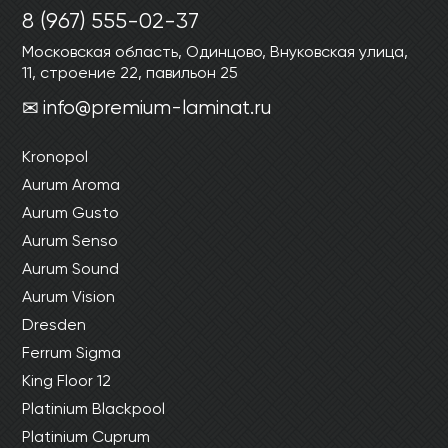
Ваши данные не будут переданы третьим
Ваши данные не будут переданы третьим
8 (967) 555-02-37
лицам
лицам
Московская область, Одинцово, Внуковская улица,
11, строение 22, павильон 25
ОТПРАВИТЬ
info@premium-laminat.ru
Kronopol
Ваши данные не будут переданы третьим
лицам
Aurum Aroma
Aurum Gusto
Aurum Senso
Aurum Sound
Aurum Vision
Dresden
Ferrum Sigma
King Floor 12
Platinium Blackpool
Platinium Cuprum