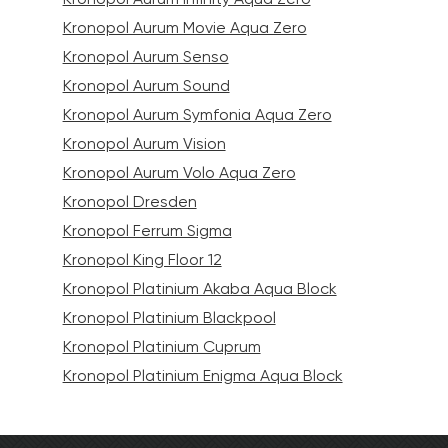
Ваши данные не будут переданы третьим
Ваши данные не будут переданы третьим
лицам
лицам
Kronopol Aurum Movie Aqua Zero
Kronopol Aurum Senso
Kronopol Aurum Sound
ОТПРАВИТЬ
Kronopol Aurum Symfonia Aqua Zero
Kronopol Aurum Vision
Ваши данные не будут переданы третьим
Kronopol Aurum Volo Aqua Zero
лицам
Kronopol Dresden
Kronopol Ferrum Sigma
Kronopol King Floor 12
Kronopol Platinium Akaba Aqua Block
Kronopol Platinium Blackpool
Kronopol Platinium Cuprum
Kronopol Platinium Enigma Aqua Block