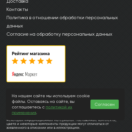
Доставка
Контакты
Политика в отношении обработки персональных
данных
Согласие на обработку персональных данных
© Интернет магазин laminat-kronopol.ru 2015-2026
На нашем сайте мы используем cookie
файлы. Оставаясь на сайте, вы
Информация, представленная на страницах данного сайта, носит
Согласен
исключительно ознакомительный характер и ни при каких
соглашаетесь с
политикой их
обстоятельствах и условиях не может считаться публичной офертой,
применения
.
подпадающей под положения ст.435 и 437 Гражданского Кодекса РФ.
Заранее просим извинить за возможные неточности или ошибки в
некоторых информационных материалах. Поставочные комплекты,
цвета и некоторые компоненты продукции могут отличаться от
заявленного в описании или в иллюстрациях.