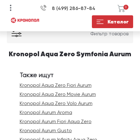
8 (499) 286-87-84
0
Kronopol /
Aqua Zero Symfonia Aurum
Каталог
УЗНАЙТЕ ЦЕНУ СО
ЕСТЬ ВОПРОСЫ?
КУПИТЬ В 1 КЛИК
Фильтр товаров
СКИДКОЙ НА
ЗАПОЛНИТЕ ФОРМУ И НАШ
ЗАПОЛНИТЕ ФОРМУ И НАШ
МЕНЕДЖЕР СВЯЖЕТСЯ С ВАМИ В
МЕНЕДЖЕР СВЯЖЕТСЯ С ВАМИ В
Kronopol Aqua Zero Symfonia Aurum
ЗАПОЛНИТЕ ФОРМУ И НАШ
ТЕЧЕНИЕ 15 МИНУТ ДЛЯ
ТЕЧЕНИЕ 15 МИНУТ ДЛЯ
МЕНЕДЖЕР СВЯЖЕТСЯ С ВАМИ В
УТОЧНЕНИЯ ДЕТАЛЕЙ
УТОЧНЕНИЯ ДЕТАЛЕЙ
ТЕЧЕНИЕ 15 МИНУТ
Также ищут
Kronopol Aqua Zero Fiori Aurum
Kronopol Aqua Zero Movie Aurum
Kronopol Aqua Zero Volo Aurum
Kronopol Aurum Aroma
Kronopol Aurum Fiori Aqua Zero
ОТПРАВИТЬ
ОТПРАВИТЬ
Kronopol Aurum Gusto
Kronopol Aurum Infinity Aqua Zero