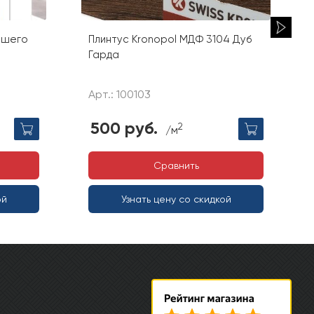
вашего
Плинтус Kronopol МДФ 3104 Дуб
Гарда
Арт.: 100103
500 руб.
2
/м
Сравнить
ой
Узнать цену со скидкой