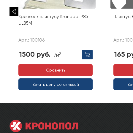
Крепеж к плинтусу Kronopol P85
Плинтус 
UL85M
Арт.: 100106
Арт.: 10
1500 руб.
165 р
2
/м
Сравнить
Узнать цену со скидкой
Уз