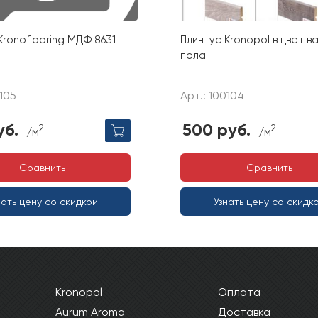
Kronoflooring МДФ 8631
Плинтус Kronopol в цвет 
пола
0105
Арт.: 100104
уб.
500 руб.
2
2
/м
/м
Сравнить
Сравнить
нать цену со скидкой
Узнать цену со скидк
Kronopol
Оплата
Aurum Aroma
Доставка