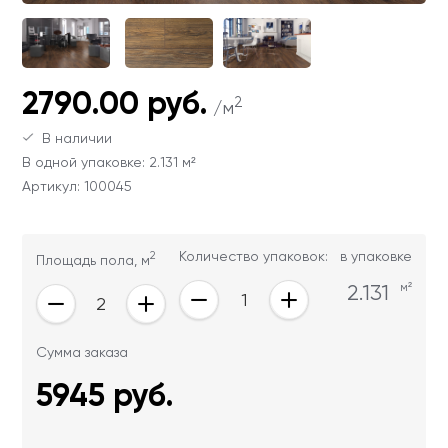
Ваши данные не будут переданы третьим
Ваши данные не будут переданы третьим
лицам
лицам
ОТПРАВИТЬ
2790.00 руб.
2
/м
В наличии
Ваши данные не будут переданы третьим
В одной упаковке: 2.131 м²
лицам
Артикул: 100045
2
Количество упаковок:
в упаковке
Площадь пола, м
2.131
м²
Сумма заказа
5945
руб.