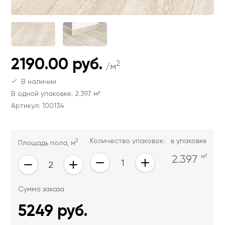
Ваши данные не будут переданы третьим
Ваши данные не будут переданы третьим
лицам
лицам
ОТПРАВИТЬ
2190.00 руб.
2
/м
Ваши данные не будут переданы третьим
В наличии
лицам
В одной упаковке: 2.397 м²
Артикул: 100134
2
Количество упаковок:
в упаковке
Площадь пола, м
2.397
м²
Сумма заказа
5249
руб.