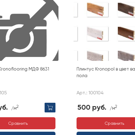
Kronoflooring МДФ 8631
Плинтус Kronopol в цвет 
пола
0105
Арт.: 100104
уб.
500 руб.
2
2
/м
/м
Сравнить
Сравнить