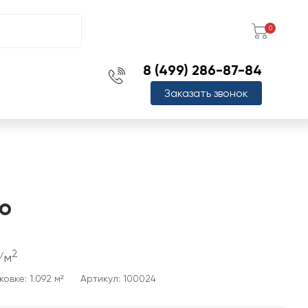
0
8 (499) 286-87-84
Заказать звонок
то
2
/м
овке: 1.092 м²
Артикул: 100024