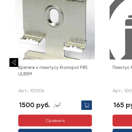
Крепеж к плинтусу Kronopol P85
Плинтус 
UL85M
Арт.: 100106
Арт.: 10
1500 руб.
165 р
2
/м
Сравнить